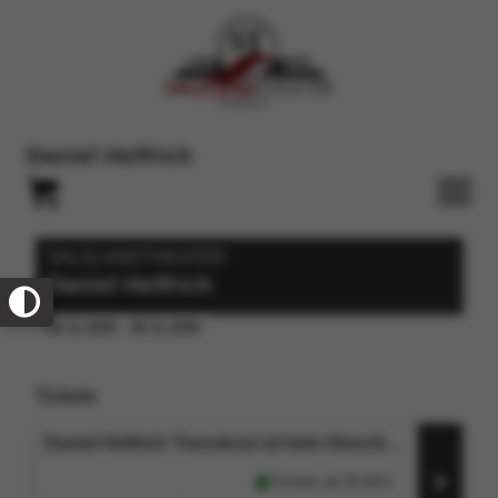
Daniel Helfrich
SALZLANDTHEATER
Daniel Helfrich
28.11.2026 - 28.11.2026
Tickets
Daniel Helfrich Trennkost ist kein Abschiedsessen
Tickets ab
25,40
€