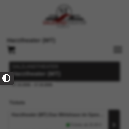
Harztheater (MT)
SALZLANDTHEATER
Harztheater (MT)
17.10.2026 - 17.10.2026
Tickets
Harztheater (MT) Das Wirtshaus im Spessart
Tickets ab
25,40
€