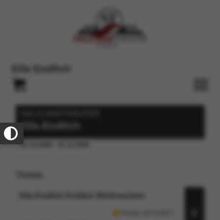
Ella Endlich
SALZLANDTHEATER
Ella Endlich
01.12.2026 - 01.12.2026
Tickets
Ella Endlich Endlich Weihnachten
Tickets ab
51,80
€